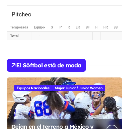
Pitcheo
Temporada
Equipo
G
IP
R
ER
BF
H
HR
BB
HB
Total
-
El Sóftbol está de moda
Equipos Nacionales
Mujer Junior / Junior Women
Dejan en el terreno a México y