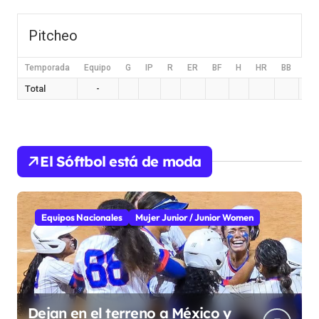
Pitcheo
Temporada
Equipo
G
IP
R
ER
BF
H
HR
BB
HB
Total
-
El Sóftbol está de moda
Equipos Nacionales
Mujer Junior / Junior Women
Dejan en el terreno a México y