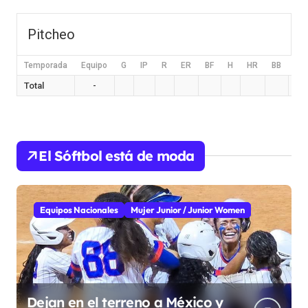
Pitcheo
Temporada
Equipo
G
IP
R
ER
BF
H
HR
BB
HB
Total
-
El Sóftbol está de moda
Equipos Nacionales
Mujer Junior / Junior Women
Dejan en el terreno a México y