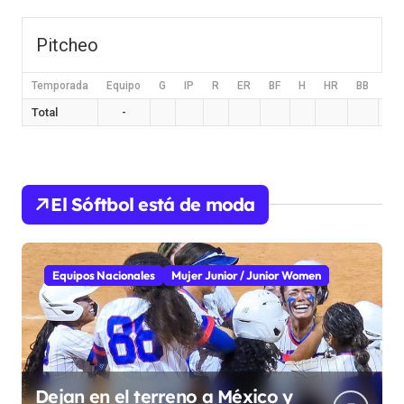
Pitcheo
Temporada
Equipo
G
IP
R
ER
BF
H
HR
BB
HB
Total
-
El Sóftbol está de moda
Equipos Nacionales
Mujer Junior / Junior Women
Dejan en el terreno a México y