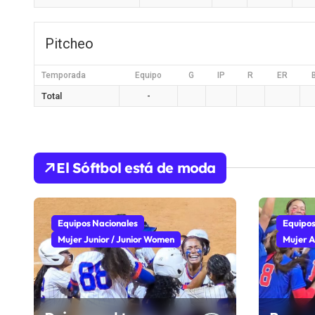
Pitcheo
Temporada
Equipo
G
IP
R
ER
Total
-
El Sóftbol está de moda
Equipos Nacionales
Equipos
Mujer Junior / Junior Women
Mujer A