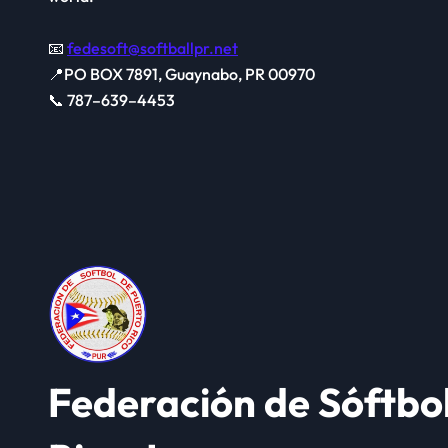
📧
fedesoft@softballpr.net
📍PO BOX 7891, Guaynabo, PR 00970
📞 787–639–4453
Federación de Sóftbo