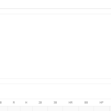
B
R
H
2B
3B
HR
BB
HP