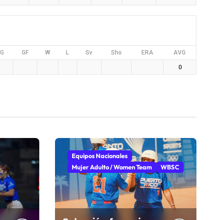
G
GF
W
L
Sv
Sho
ERA
AVG
0
Equipos Nacionales
Mujer Adulto / Women Team
WBSC