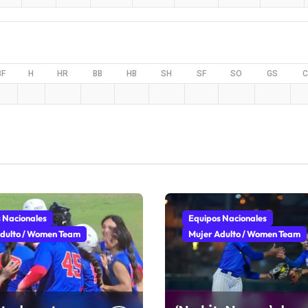
BF
H
HR
BB
HB
SH
SF
SO
GS
C
 Nacionales
Equipos Nacionales
dulto / Women Team
Mujer Adulto / Women Team