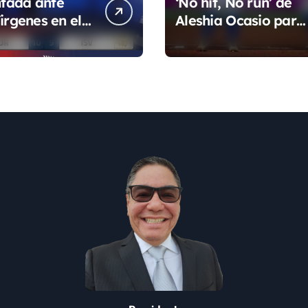
tada ante
‘No hit, No run’ de
irgenes en el
Aleshia Ocasio para
de la Super
cerrar la fase de
grupo