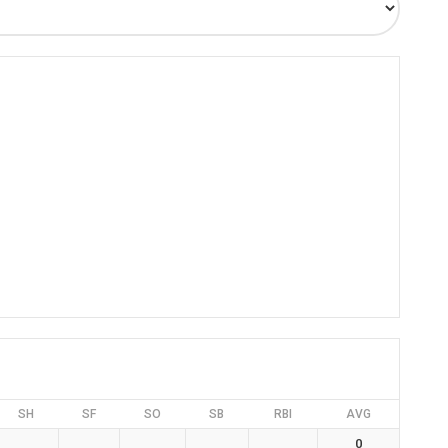
SH
SF
SO
SB
RBI
AVG
0