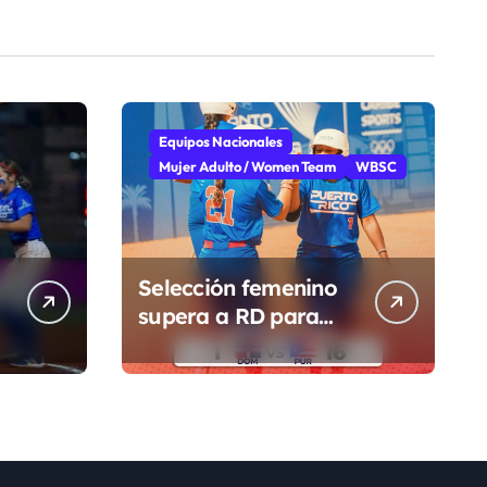
Equipos Nacionales
Mujer Adulto / Women Team
WBSC
Selección femenino
supera a RD para
segunda victoria