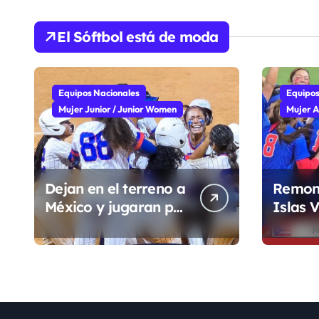
El Sóftbol está de moda
Equipos Nacionales
Equipos
Mujer Junior / Junior Women
Mujer A
Dejan en el terreno a
Remon
México y jugaran por
Islas V
el Oro de los JCC
inicio 
Ronda