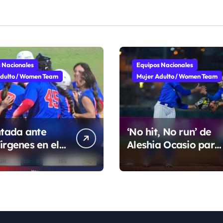
 Nacionales
Equipos Nacionales
dulto / Women Team
Mujer Adulto / Women Team
tada ante
‘No hit, No run’ de
irgenes en el
Aleshia Ocasio para
de la Super
cerrar la fase de
grupo