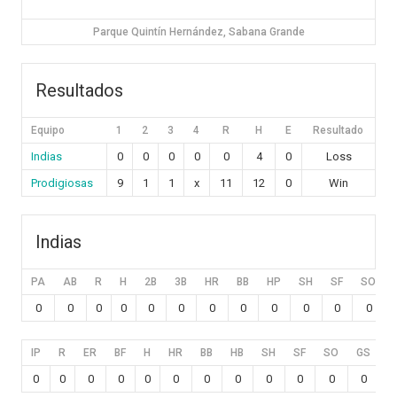
Parque Quintín Hernández, Sabana Grande
Resultados
Equipo
1
2
3
4
R
H
E
Resultado
Indias
0
0
0
0
0
4
0
Loss
Prodigiosas
9
1
1
x
11
12
0
Win
Indias
PA
AB
R
H
2B
3B
HR
BB
HP
SH
SF
SO
0
0
0
0
0
0
0
0
0
0
0
0
IP
R
ER
BF
H
HR
BB
HB
SH
SF
SO
GS
C
0
0
0
0
0
0
0
0
0
0
0
0