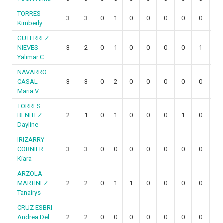
TORRES
3
3
0
1
0
0
0
0
0
0
Kimberly
GUTERREZ
NIEVES
3
2
0
1
0
0
0
0
1
0
Yalimar C
NAVARRO
CASAL
3
3
0
2
0
0
0
0
0
0
Maria V
TORRES
BENITEZ
2
1
0
1
0
0
0
1
0
0
Dayline
IRIZARRY
CORNIER
3
3
0
0
0
0
0
0
0
0
Kiara
ARZOLA
MARTINEZ
2
2
0
1
1
0
0
0
0
0
Tanairys
CRUZ ESBRI
Andrea Del
2
2
0
0
0
0
0
0
0
0