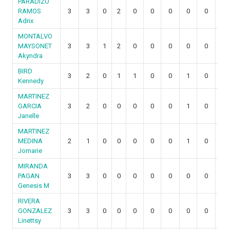
PARADIZO
RAMOS
3
3
0
2
0
0
0
0
0
0
Adrix
MONTALVO
MAYSONET
3
3
1
2
0
0
0
0
0
0
Akyndra
BIRD
3
2
0
1
1
0
0
1
0
0
Kennedy
MARTINEZ
GARCIA
3
2
0
0
0
0
0
1
0
0
Janelle
MARTINEZ
MEDINA
2
1
0
0
0
0
0
1
0
0
Jomarie
MIRANDA
PAGAN
3
3
0
0
0
0
0
0
0
0
Genesis M
RIVERA
GONZALEZ
3
3
0
0
0
0
0
0
0
0
Linettsy