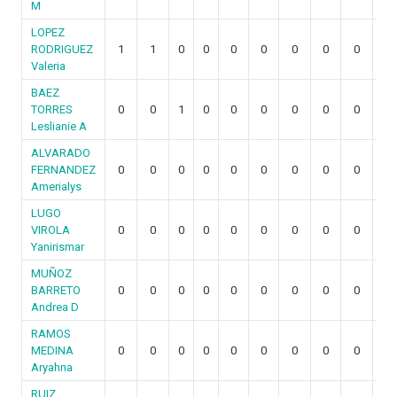
M
LOPEZ
RODRIGUEZ
1
1
0
0
0
0
0
0
0
0
Valeria
BAEZ
TORRES
0
0
1
0
0
0
0
0
0
0
Leslianie A
ALVARADO
FERNANDEZ
0
0
0
0
0
0
0
0
0
0
Amerialys
LUGO
VIROLA
0
0
0
0
0
0
0
0
0
0
Yanirismar
MUÑOZ
BARRETO
0
0
0
0
0
0
0
0
0
0
Andrea D
RAMOS
MEDINA
0
0
0
0
0
0
0
0
0
0
Aryahna
RUIZ