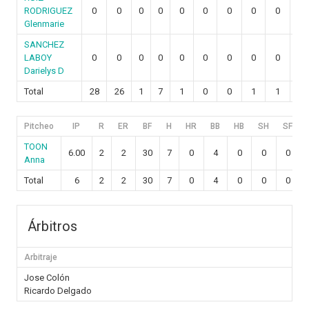
RODRIGUEZ
0
0
0
0
0
0
0
0
0
0
Glenmarie
SANCHEZ
LABOY
0
0
0
0
0
0
0
0
0
0
Darielys D
Total
28
26
1
7
1
0
0
1
1
0
Pitcheo
IP
R
ER
BF
H
HR
BB
HB
SH
SF
TOON
6.00
2
2
30
7
0
4
0
0
0
Anna
Total
6
2
2
30
7
0
4
0
0
0
Árbitros
Arbitraje
Jose Colón
Ricardo Delgado