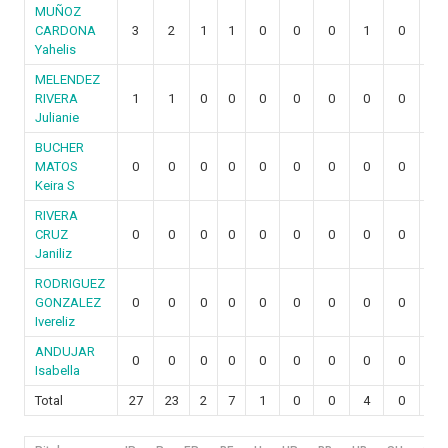
MUÑOZ
CARDONA
3
2
1
1
0
0
0
1
0
0
Yahelis
MELENDEZ
RIVERA
1
1
0
0
0
0
0
0
0
0
Julianie
BUCHER
MATOS
0
0
0
0
0
0
0
0
0
0
Keira S
RIVERA
CRUZ
0
0
0
0
0
0
0
0
0
0
Janiliz
RODRIGUEZ
GONZALEZ
0
0
0
0
0
0
0
0
0
0
Ivereliz
ANDUJAR
0
0
0
0
0
0
0
0
0
0
Isabella
Total
27
23
2
7
1
0
0
4
0
0