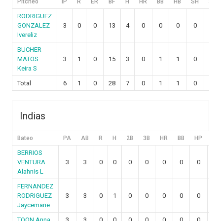
Pitcheo
IP
R
ER
BF
H
HR
BB
HB
SH
SF
RODRIGUEZ
GONZALEZ
3
0
0
13
4
0
0
0
0
0
Ivereliz
BUCHER
MATOS
3
1
0
15
3
0
1
1
0
0
Keira S
Total
6
1
0
28
7
0
1
1
0
0
Indias
Bateo
PA
AB
R
H
2B
3B
HR
BB
HP
SH
BERRIOS
VENTURA
3
3
0
0
0
0
0
0
0
0
Alahnis L
FERNANDEZ
RODRIGUEZ
3
3
0
1
0
0
0
0
0
0
Jaycemarie
TOON Anna
3
3
0
0
0
0
0
0
0
0