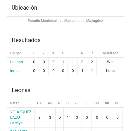
Ubicación
Estadio Municipal Los Manantiales, Mayagüez
Resultados
Equipo
1
2
3
4
5
6
R
Resultado
Leonas
0
0
0
1
1
0
2
Win
Indias
0
0
0
0
0
1
1
Loss
Leonas
Bateo
PA
AB
R
H
2B
3B
HR
BB
HP
SH
VELAZQUEZ
LAZU
3
3
0
1
0
0
0
0
0
0
Carelys