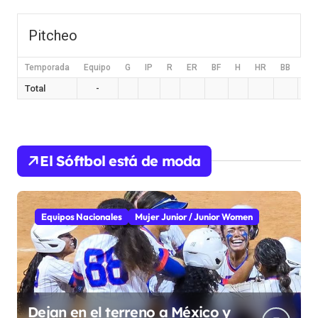
Pitcheo
Temporada
Equipo
G
IP
R
ER
BF
H
HR
BB
HB
Total
-
El Sóftbol está de moda
Equipos Nacionales
Mujer Junior / Junior Women
Dejan en el terreno a México y