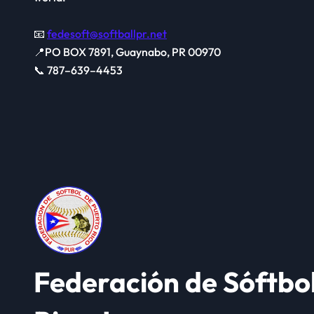
📧
fedesoft@softballpr.net
📍PO BOX 7891, Guaynabo, PR 00970
📞 787–639–4453
Federación de Sóftbo