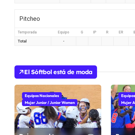
Pitcheo
Temporada
Equipo
G
IP
R
ER
Total
-
El Sóftbol está de moda
Equipos Nacionales
Equipos
Mujer Junior / Junior Women
Mujer A