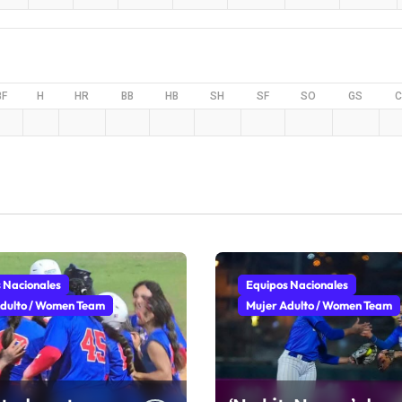
BF
H
HR
BB
HB
SH
SF
SO
GS
C
 Nacionales
Equipos Nacionales
dulto / Women Team
Mujer Adulto / Women Team