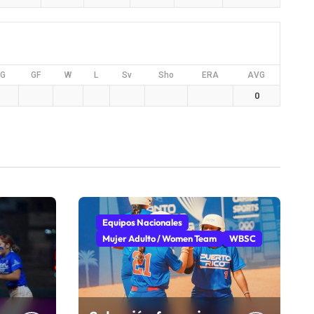
G
GF
W
L
Sv
Sho
ERA
AVG
0
Equipos Nacionales
Mujer Adulto / Women Team
WBSC