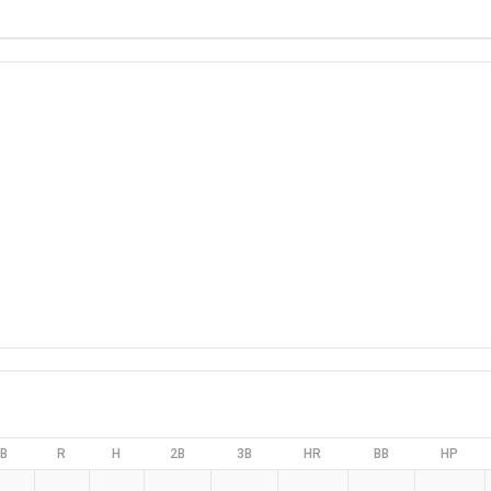
B
R
H
2B
3B
HR
BB
HP