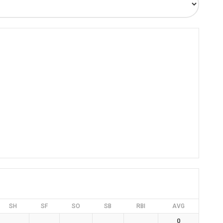
SH
SF
SO
SB
RBI
AVG
0