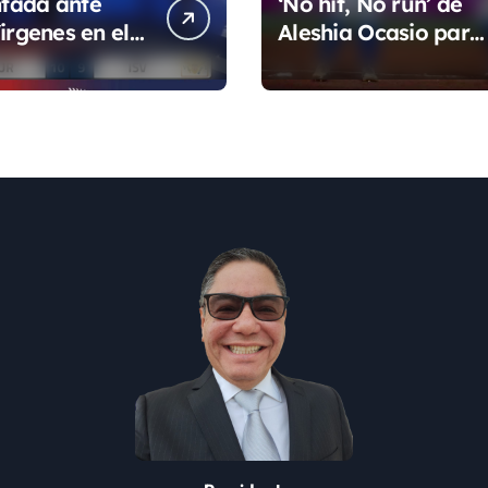
tada ante
‘No hit, No run’ de
irgenes en el
Aleshia Ocasio para
de la Super
cerrar la fase de
grupo