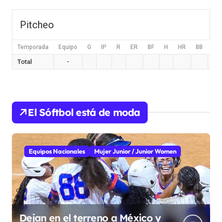
Pitcheo
Temporada
Equipo
G
IP
R
ER
BF
H
HR
BB
HB
Total
-
El Sóftbol está de moda
Equipos Nacionales
Mujer Junior / Junior Women
Dejan en el terreno a México y