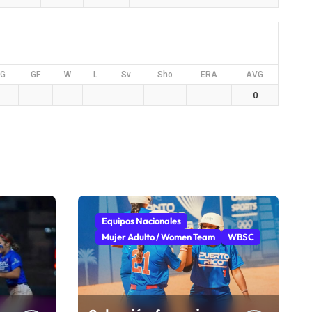
G
GF
W
L
Sv
Sho
ERA
AVG
0
Equipos Nacionales
Mujer Adulto / Women Team
WBSC