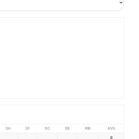
SH
SF
SO
SB
RBI
AVG
0