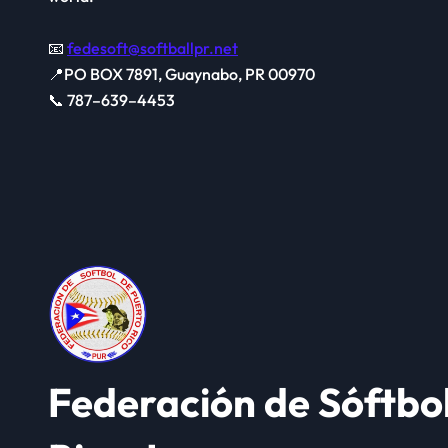
📧
fedesoft@softballpr.net
📍PO BOX 7891, Guaynabo, PR 00970
📞 787–639–4453
Federación de Sóftbo