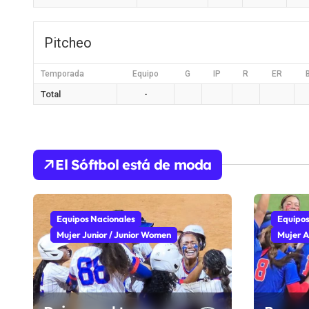
Pitcheo
Temporada
Equipo
G
IP
R
ER
Total
-
El Sóftbol está de moda
Equipos Nacionales
Equipos
Mujer Junior / Junior Women
Mujer A