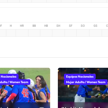
BF
H
HR
BB
HB
SH
SF
SO
GS
C
 Nacionales
Equipos Nacionales
dulto / Women Team
Mujer Adulto / Women Team