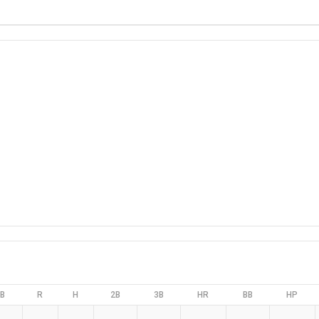
B
R
H
2B
3B
HR
BB
HP