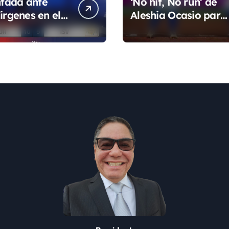
tada ante
‘No hit, No run’ de
irgenes en el
Aleshia Ocasio para
de la Super
cerrar la fase de
grupo