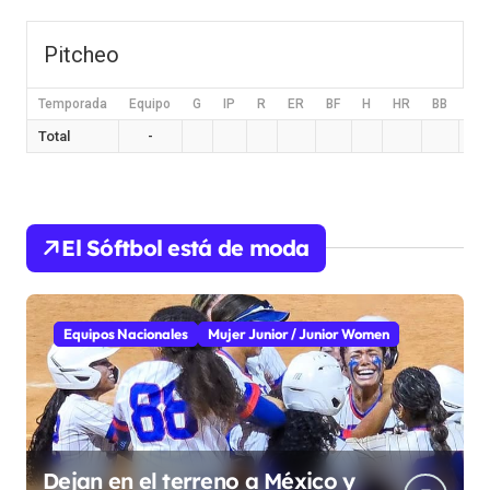
Pitcheo
Temporada
Equipo
G
IP
R
ER
BF
H
HR
BB
HB
Total
-
El Sóftbol está de moda
Equipos Nacionales
Mujer Junior / Junior Women
Dejan en el terreno a México y