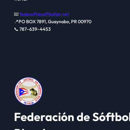
📧
fedesoft@softballpr.net
📍PO BOX 7891, Guaynabo, PR 00970
📞 787–639–4453
Federación de Sóftbo