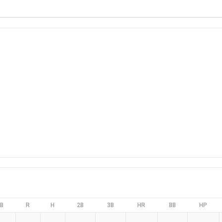
B
R
H
2B
3B
HR
BB
HP