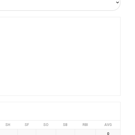
SH
SF
SO
SB
RBI
AVG
0