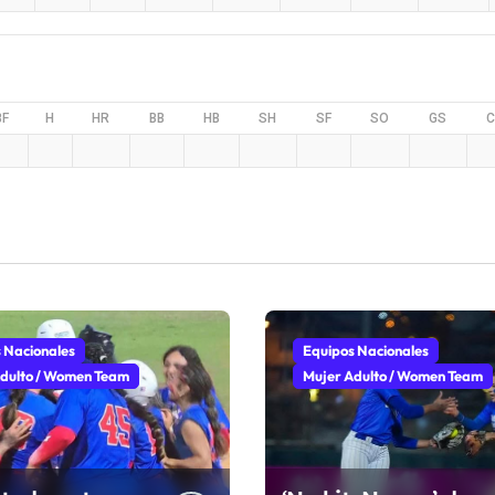
BF
H
HR
BB
HB
SH
SF
SO
GS
C
 Nacionales
Equipos Nacionales
dulto / Women Team
Mujer Adulto / Women Team