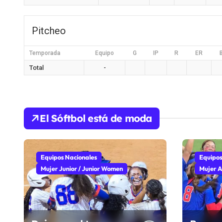
Pitcheo
Temporada
Equipo
G
IP
R
ER
Total
-
El Sóftbol está de moda
Equipos Nacionales
Equipos
Mujer Junior / Junior Women
Mujer A