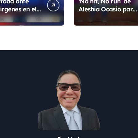
tada ante
‘No hit, No run’ de
irgenes en el
Aleshia Ocasio para
de la Super
cerrar la fase de
grupo