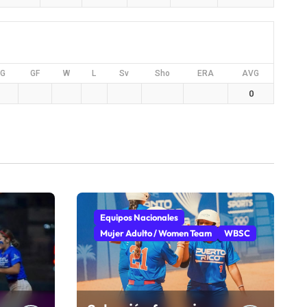
G
GF
W
L
Sv
Sho
ERA
AVG
0
Equipos Nacionales
Mujer Adulto / Women Team
WBSC