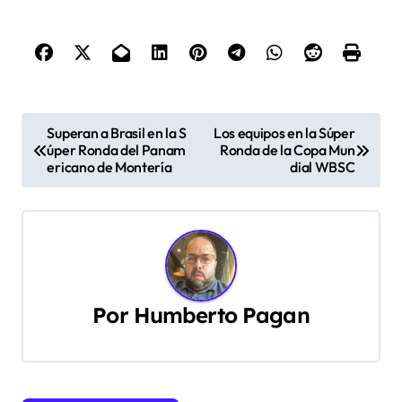
N
Superan a Brasil en la S
Los equipos en la Súper
úper Ronda del Panam
Ronda de la Copa Mun
a
ericano de Montería
dial WBSC
v
e
g
a
Por
Humberto Pagan
c
i