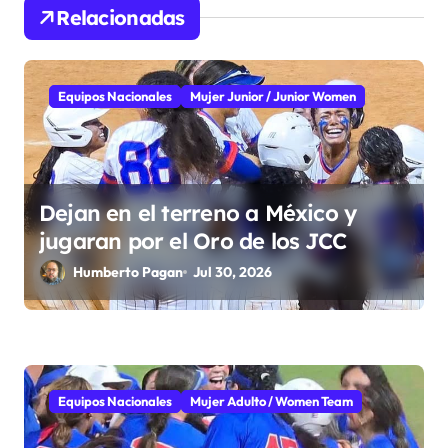
Relacionadas
ó
n
d
Equipos Nacionales
Mujer Junior / Junior Women
e
e
Dejan en el terreno a México y
n
jugaran por el Oro de los JCC
t
Humberto Pagan
Jul 30, 2026
r
a
d
Equipos Nacionales
Mujer Adulto / Women Team
a