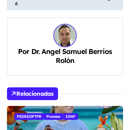
6
v
e
g
a
Por
Dr. Angel Samuel Berrios
c
Rolón
i
ó
n
Relacionadas
d
e
FEDESOFTPR
Premios
SSNF
e