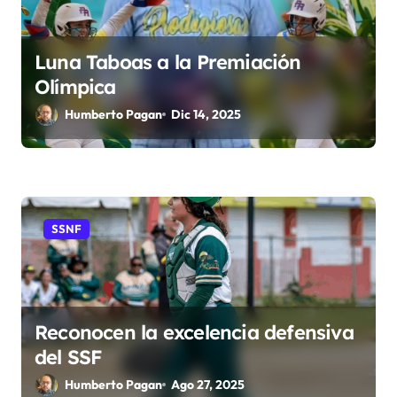
n
Luna Taboas a la Premiación
t
Olímpica
r
Humberto Pagan
Dic 14, 2025
a
d
a
SSNF
s
Reconocen la excelencia defensiva
del SSF
Humberto Pagan
Ago 27, 2025