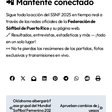
📲 Mantente conectado
Sigue toda la acción del SSNF 2025 en tiempo real a
través de las redes oficiales de la
Federación de
Sóftbol de Puerto Rico
y su página web.
🔗 Resultados, entrevistas, estadísticas y más — ¡todo
en un solo lugar!
👀 No te pierdas los resúmenes de los partidos, fotos
exclusivas y transmisiones en vivo.
N
Oklahoma albergará f
ase grupal del Mundial
Aprueban cambios de j
a
Softbol Femenino 202
uegos