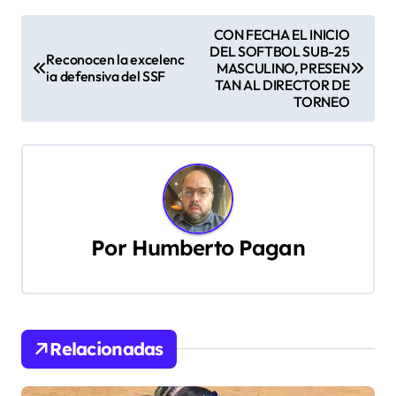
N
CON FECHA EL INICIO
DEL SOFTBOL SUB-25
a
Reconocen la excelenc
MASCULINO, PRESEN
ia defensiva del SSF
TAN AL DIRECTOR DE
v
TORNEO
e
g
a
c
Por
Humberto Pagan
i
ó
Relacionadas
n
d