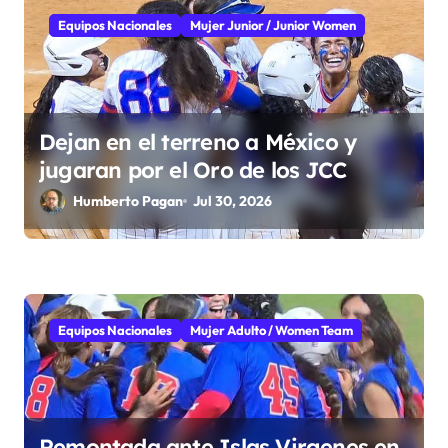
Equipos Nacionales
Mujer Junior / Junior Women
e
e
n
Dejan en el terreno a México y
t
jugaran por el Oro de los JCC
r
Humberto Pagan
Jul 30, 2026
a
d
a
Equipos Nacionales
Mujer Adulto / Women Team
s
Remontada ante Islas Virgenes en