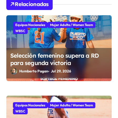
n
Relacionadas
d
e
Equipos Nacionales
Mujer Adulto / Women Team
WBSC
e
n
Selección femenino supera a RD
t
para segunda victoria
r
Humberto Pagan
Jul 29, 2026
a
d
a
Equipos Nacionales
Mujer Adulto / Women Team
s
WBSC