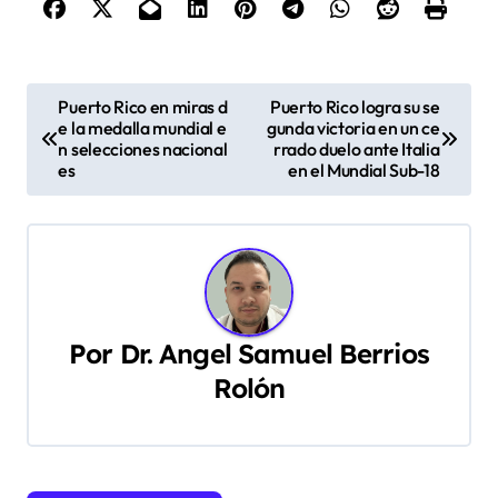
N
Puerto Rico en miras d
Puerto Rico logra su se
e la medalla mundial e
gunda victoria en un ce
a
n selecciones nacional
rrado duelo ante Italia
es
en el Mundial Sub-18
v
e
g
a
Por
Dr. Angel Samuel Berrios
c
Rolón
i
ó