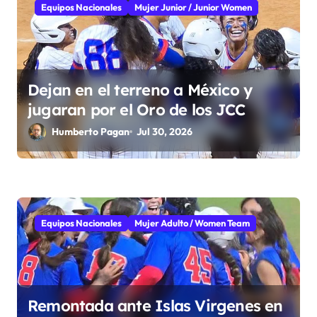
d
Equipos Nacionales
Mujer Junior / Junior Women
e
e
Dejan en el terreno a México y
n
jugaran por el Oro de los JCC
t
Humberto Pagan
Jul 30, 2026
r
a
d
Equipos Nacionales
Mujer Adulto / Women Team
a
s
Remontada ante Islas Virgenes en