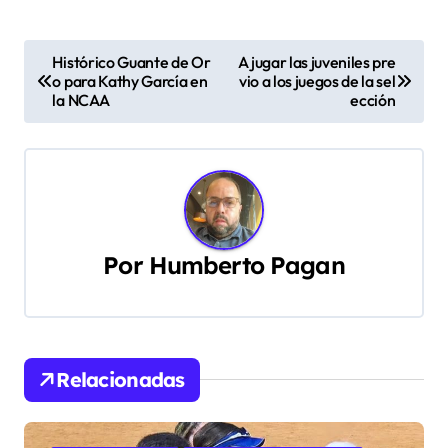
N
Histórico Guante de Or
A jugar las juveniles pre
o para Kathy García en
vio a los juegos de la sel
a
la NCAA
ección
v
e
g
a
Por
Humberto Pagan
c
i
Relacionadas
ó
n