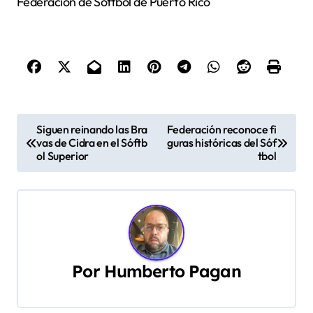
Federación de Sóftbol de Puerto Rico
N
Siguen reinando las Bra
Federación reconoce fi
vas de Cidra en el Sóftb
guras históricas del Sóf
a
ol Superior
tbol
v
e
g
a
Por
Humberto Pagan
c