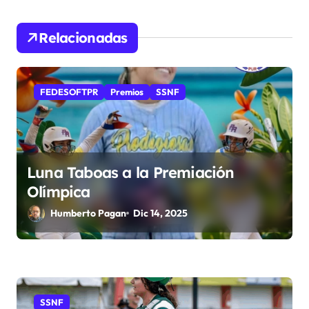
i
Relacionadas
ó
n
d
FEDESOFTPR
Premios
SSNF
e
e
Luna Taboas a la Premiación
n
Olímpica
t
Humberto Pagan
Dic 14, 2025
r
a
d
SSNF